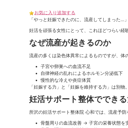
Skip
to
お気に入り追加する
content
「やっと妊娠できたのに、流産してしまった…
妊活を頑張る女性にとって、これほどつらい経
なぜ流産が起きるのか
流産の多くは染色体異常によるものですが、体
子宮や卵巣への血流不足
自律神経の乱れによるホルモン分泌低下
慢性的な冷えや炎症体質
「妊娠する力」と「妊娠を維持する力」は別物
妊活サポート整体でできる
所沢の妊活サポート整体院 心和では、流産予防
骨盤周りの血流改善 → 子宮の栄養状態を