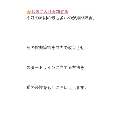
Skip
to
お気に入り追加する
content
不妊の原因の最も多いのが排卵障害。
その排卵障害を自力で改善させ
スタートラインに立てる方法を
私の経験をもとにお伝えします。