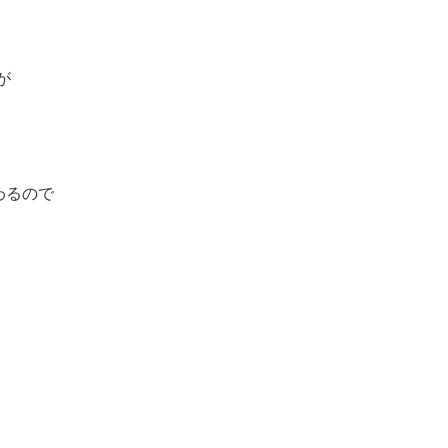
が
わるので
？