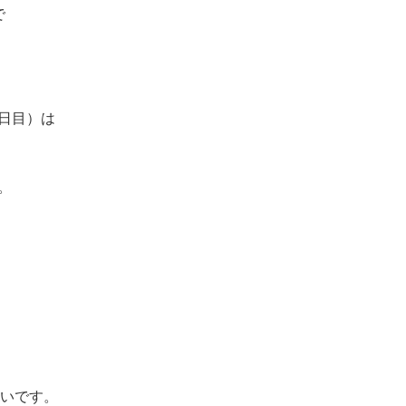
で
日目）は
。
良いです。