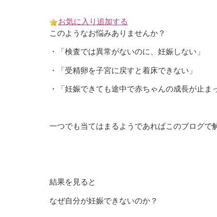
Skip
to
お気に入り追加する
content
このようなお悩みありませんか？
・「検査では異常がないのに、妊娠しない」
・「受精卵を子宮に戻すと着床できない」
・「妊娠できても途中で赤ちゃんの成長が止ま
一つでも当てはまるようであればこのブログで
結果を見ると
なぜ自分が妊娠できないのか？