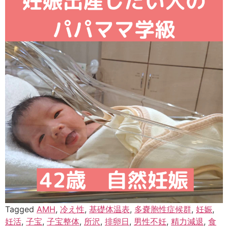
Tagged
AMH
,
冷え性
,
基礎体温表
,
多嚢胞性症候群
,
妊娠
,
妊活
,
子宝
,
子宝整体
,
所沢
,
排卵日
,
男性不妊
,
精力減退
,
食