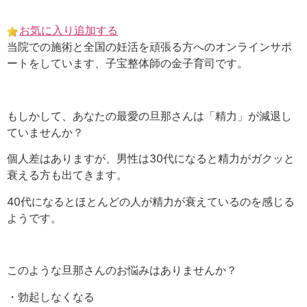
Skip
to
お気に入り追加する
content
当院での施術と全国の妊活を頑張る方へのオンラインサポ
ートをしています、子宝整体師の金子育司です。
もしかして、あなたの最愛の旦那さんは「精力」が減退し
ていませんか？
個人差はありますが、男性は
30代
になると精力がガクッと
衰える方も出てきます。
40代
になるとほとんどの人が精力が衰えているのを感じる
ようです。
このような旦那さんのお悩みはありませんか？
・勃起しなくなる