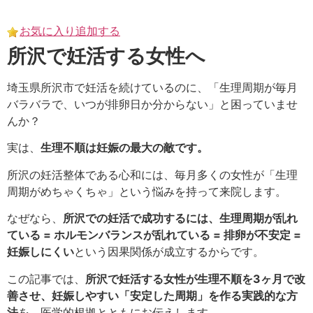
Skip
to
お気に入り追加する
content
所沢で妊活する女性へ
埼玉県所沢市で妊活を続けているのに、「生理周期が毎月
バラバラで、いつが排卵日か分からない」と困っていませ
んか？
実は、
生理不順は妊娠の最大の敵です。
所沢の妊活整体である心和には、毎月多くの女性が「生理
周期がめちゃくちゃ」という悩みを持って来院します。
なぜなら、
所沢での妊活で成功するには、生理周期が乱れ
ている = ホルモンバランスが乱れている = 排卵が不安定 =
妊娠しにくい
という因果関係が成立するからです。
この記事では、
所沢で妊活する女性が生理不順を3ヶ月で改
善させ、妊娠しやすい「安定した周期」を作る実践的な方
法
を、医学的根拠とともにお伝えします。