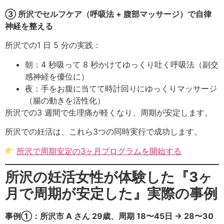
③ 所沢でセルフケア（呼吸法 + 腹部マッサージ）で自律
神経を整える
所沢での1 日 5 分の実践：
朝：4 秒吸って 8 秒かけてゆっくり吐く呼吸法（副交
感神経を優位に）
夜：手をお腹に当てて時計回りにゆっくりマッサージ
（腸の動きを活性化）
所沢での3 週間で生理痛が軽くなり、周期が安定します。
所沢での妊活は、これら3つの同時実行で成功します。
所沢で周期安定の3ヶ月プログラムを開始する
所沢の妊活女性が体験した『3ヶ
月で周期が安定した』実際の事例
事例①：所沢市 A さん 29歳、周期 18〜45日 → 28〜30