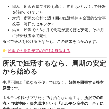
悩み：所沢近隣で年齢も高く、周期もバラバラで妊娠
を諦めかけていた
対策：所沢の心和で週 1 回の妊活整体＋全面的な食事
改善＋毎日のセルフケア
結果：所沢での3ヶ月で周期が驚くほど安定。その月
に妊娠検査薬で陽性
所沢で妊活を続けるあなたも、この結果をつかめます。
所沢での周期安定の実績を確認する
所沢で妊活するなら、周期の安定
から始める
生理不順は「単なる不便」ではなく、
妊娠を阻害する根本
原因
です。
ホルモン剤やサプリだけでは治らない理由は、
所沢での血
流・自律神経・腸内環境という『ホルモン産生の土台』に