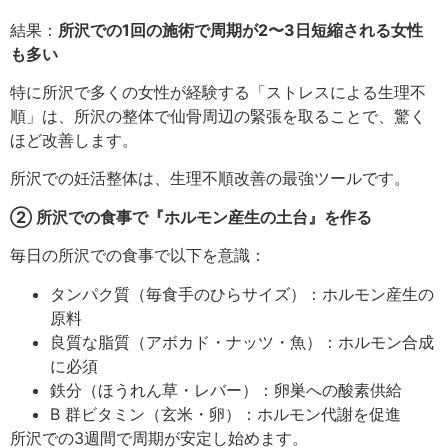
結果：
所沢での1回の施術で周期が2〜3日短縮される女性
も多い
特に所沢で多くの女性が経験する「ストレスによる生理不
順」は、所沢の整体で仙骨周辺の緊張を取ることで、驚く
ほど改善します。
所沢での妊活整体は、生理不順改善の最強ツールです。
② 所沢での食事で『ホルモン産生の土台』を作る
毎日の所沢での食事で以下を意識：
タンパク質（毎食手のひらサイズ）：ホルモン産生の
原料
良質な脂質（アボカド・ナッツ・魚）：ホルモン合成
に必須
鉄分（ほうれん草・レバー）：卵巣への酸素供給
B 群ビタミン（玄米・卵）：ホルモン代謝を促進
所沢での3週間で周期が安定し始めます。