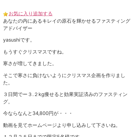
Skip
to
お気に入り追加する
content
あなたの内にあるキレイの原石を輝かせるファスティング
アドバイザー
yasushiです。
もうすぐクリスマスですね。
寒さが増してきました。
そこで寒さに負けないようにクリスマス企画を作りまし
た。
３日間でー３.２kg痩せると効果実証済みのファスティン
グ。
今ならなんと34,800円が・・・
動画を見てホームページより申し込みして下さいね。
１２月２５日までで限定5名様です。