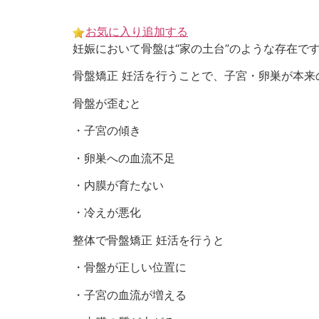
Skip
to
お気に入り追加する
content
妊娠において骨盤は“家の土台”のような存在で
骨盤矯正 妊活を行うことで、子宮・卵巣が本
骨盤が歪むと
・子宮の傾き
・卵巣への血流不足
・内膜が育たない
・冷えが悪化
整体で骨盤矯正 妊活を行うと
・骨盤が正しい位置に
・子宮の血流が増える