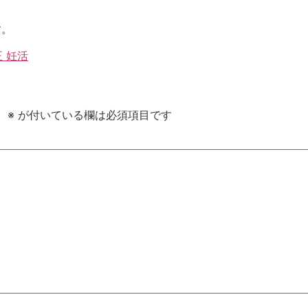
す。
 妊活
。
※
が付いている欄は必須項目です