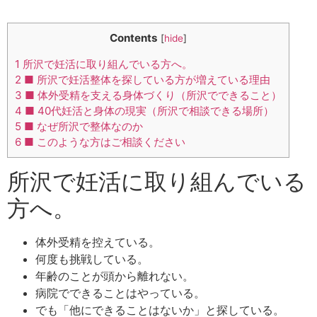
Skip
to
Contents
[
hide
]
content
1
所沢で妊活に取り組んでいる方へ。
2
■ 所沢で妊活整体を探している方が増えている理由
3
■ 体外受精を支える身体づくり（所沢でできること）
4
■ 40代妊活と身体の現実（所沢で相談できる場所）
5
■ なぜ所沢で整体なのか
6
■ このような方はご相談ください
所沢で妊活に取り組んでいる
方へ。
体外受精を控えている。
何度も挑戦している。
年齢のことが頭から離れない。
病院でできることはやっている。
でも「他にできることはないか」と探している。