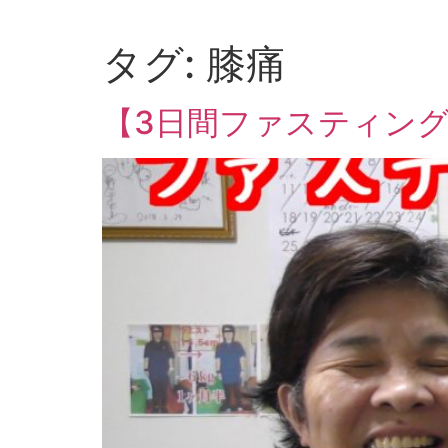
Skip
to
タグ:
膝痛
content
【3日間ファスティン