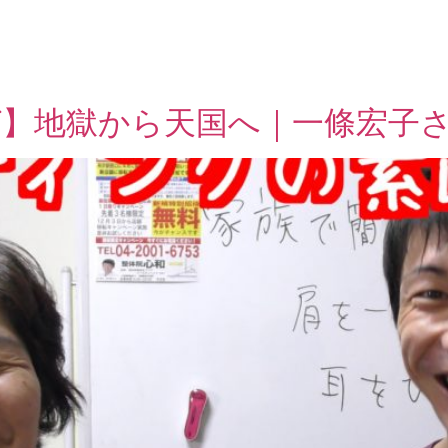
グ】地獄から天国へ｜一條宏子