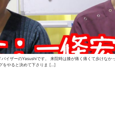
イザーのYasushiです。 来院時は膝が痛く痛くて歩けな
をやると決めて下さりま […]