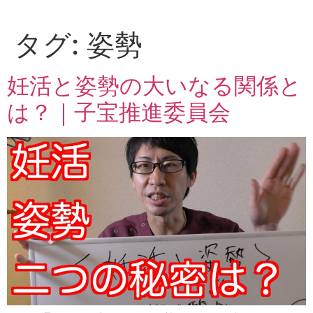
Skip
to
タグ:
姿勢
content
妊活と姿勢の大いなる関係と
は？｜子宝推進委員会