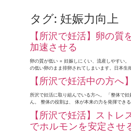
Skip
to
タグ:
妊娠力向上
content
【所沢で妊活】卵の質
加速させる
卵の質が低い = 妊娠しにくい、流産しやすい
の低い卵のまま排卵されてしまいます。日本生殖
【所沢で妊活中の方へ
所沢で妊活に取り組んでいる方へ。 「整体で妊
ん。 整体の役割は、 体が本来の力を発揮できる状
【所沢で妊活】ストレ
でホルモンを安定させ